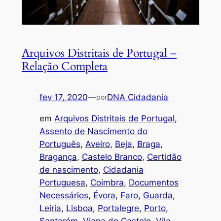
Arquivos Distritais de Portugal –
Relação Completa
fev 17, 2020
—
DNA Cidadania
por
em
Arquivos Distritais de Portugal
, 
Assento de Nascimento do
Português
, 
Aveiro
, 
Beja
, 
Braga
, 
Bragança
, 
Castelo Branco
, 
Certidão
de nascimento
, 
Cidadania
Portuguesa
, 
Coimbra
, 
Documentos
Necessários
, 
Évora
, 
Faro
, 
Guarda
, 
Leiria
, 
Lisboa
, 
Portalegre
, 
Porto
, 