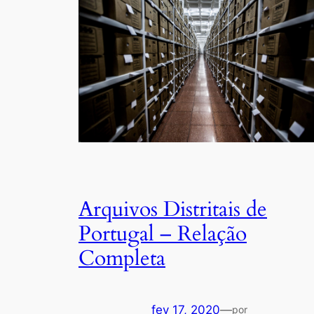
Arquivos Distritais de
Portugal – Relação
Completa
fev 17, 2020
—
por