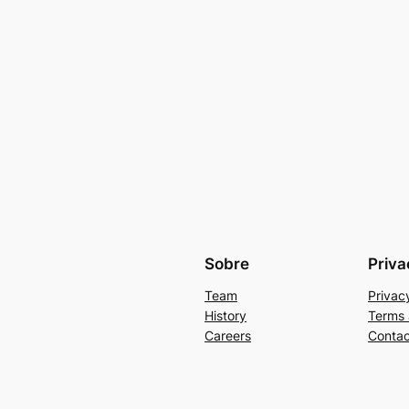
Sobre
Priva
Team
Privac
History
Terms 
Careers
Contac