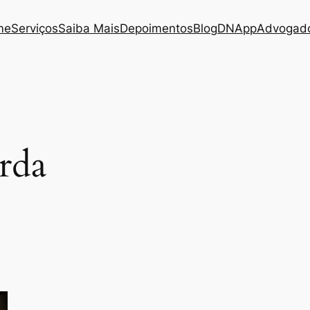
me
Serviços
Saiba Mais
Depoimentos
Blog
DNApp
Advogado
rda