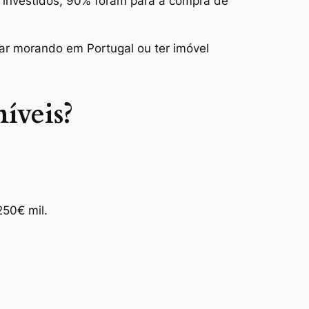
s investidos, 90% foram para a compra de
tar morando em Portugal ou ter imóvel
íveis?
250€ mil.