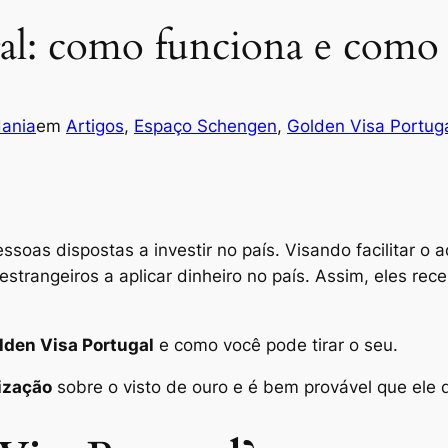
l: como funciona e como t
ania
em
Artigos
, 
Espaço Schengen
, 
Golden Visa Portug
essoas dispostas a investir no país. Visando facilitar 
strangeiros a aplicar dinheiro no país.
Assim, eles rece
lden Visa Portugal
e como você pode tirar o seu.
ização
sobre o visto de ouro e é bem provável que ele de