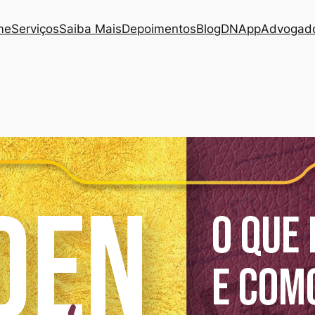
me
Serviços
Saiba Mais
Depoimentos
Blog
DNApp
Advogado