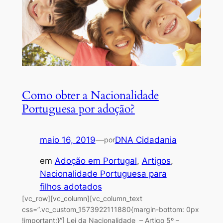
Como obter a Nacionalidade
Portuguesa por adoção?
maio 16, 2019
—
DNA Cidadania
por
em
Adoção em Portugal
, 
Artigos
, 
Nacionalidade Portuguesa para
filhos adotados
[vc_row][vc_column][vc_column_text
css=”.vc_custom_1573922111880{margin-bottom: 0px
!important;}”] Lei da Nacionalidade – Artigo 5º –