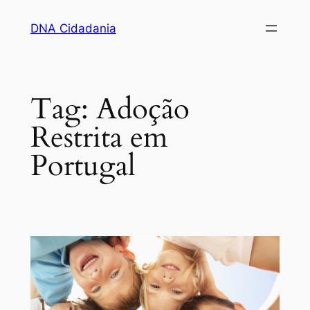
Pular
DNA Cidadania
para
o
conteúdo
Tag:
Adoção
Restrita em
Portugal