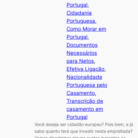
Portugal
, 
Cidadania
Portuguesa
, 
Como Morar em
Portugal
, 
Documentos
Necessários
para Netos
, 
Efetiva Ligação
, 
Nacionalidade
Portuguesa pelo
Casamento
, 
Transcrição de
casamento em
Portugal
Você deseja ser cidadão europeu? Pois bem, e já
sabe quanto terá que investir nesta empreitada?
Vamos discriminar alguns custos inerentes ao