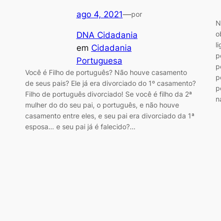
ago 4, 2021
—
por
N
o
DNA Cidadania
l
em
Cidadania
p
Portuguesa
p
Você é Filho de português? Não houve casamento
p
de seus pais? Ele já era divorciado do 1º casamento?
p
Filho de português divorciado! Se você é filho da 2ª
n
mulher do do seu pai, o português, e não houve
casamento entre eles, e seu pai era divorciado da 1ª
esposa… e seu pai já é falecido?…