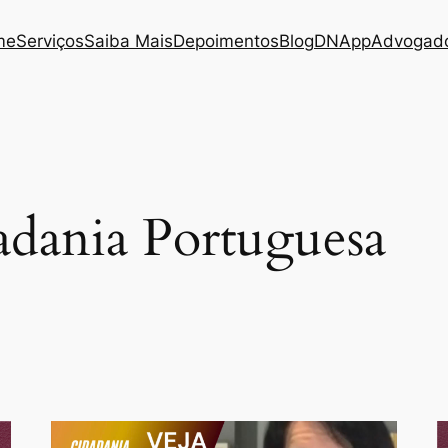
me
Serviços
Saiba Mais
Depoimentos
Blog
DNApp
Advogado
adania Portuguesa