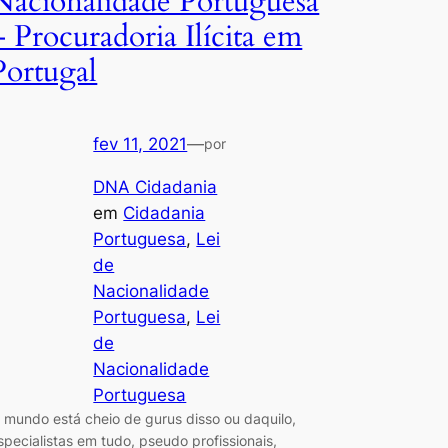
Nacionalidade Portuguesa
– Procuradoria Ilícita em
Portugal
fev 11, 2021
—
por
DNA Cidadania
em
Cidadania
Portuguesa
, 
Lei
de
Nacionalidade
Portuguesa
, 
Lei
de
Nacionalidade
Portuguesa
 mundo está cheio de gurus disso ou daquilo,
specialistas em tudo, pseudo profissionais,