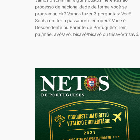
processo de nacionalidade de forma você se
programar, ok? Vamos fazer 3 perguntas: Você
Sonha em ter o passaporte europeu? Você é
Descendente ou Parente de Português? Tem
pai/mãe, avô/avó, bisavô/bisavó ou trisavô/trisavó