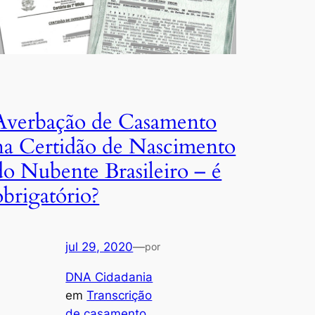
Averbação de Casamento
na Certidão de Nascimento
do Nubente Brasileiro – é
obrigatório?
jul 29, 2020
—
por
DNA Cidadania
em
Transcrição
de casamento